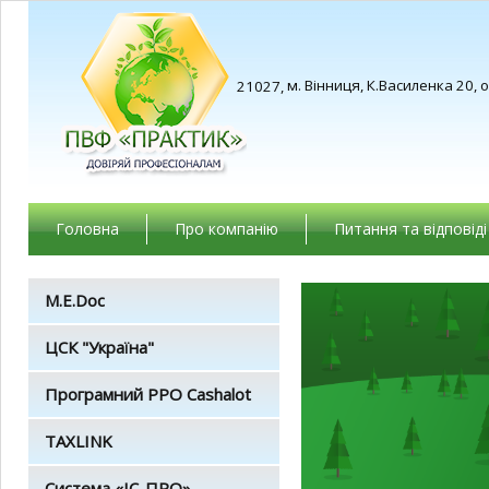
м. Вінниця, К.Василенка 20, 
21027,
Головна
Про компанію
Питання та відповіді
M.E.Doc
ЦСК "Україна"
Програмний РРО Cashalot
TAXLINK
Система «ІС-ПРО»