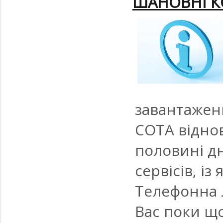
ШАНОВНІ К
завантажен
СОТА віднов
половині дн
сервісів, і
Телефонна 
Вас поки що