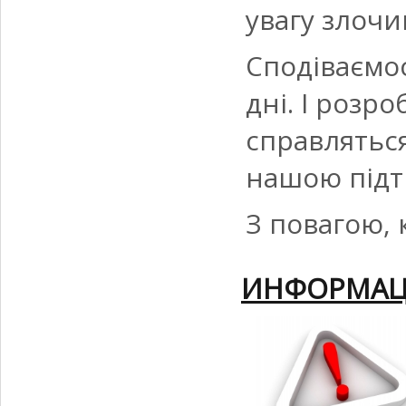
увагу злочи
Сподіваємос
дні. І розр
справлятьс
нашою під
З повагою,
ИНФОРМАЦИ