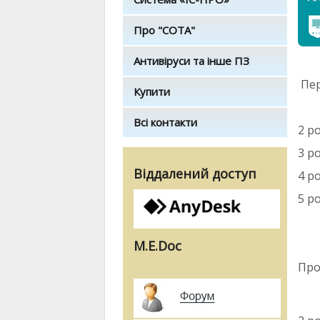
Про "СОТА"
Антивіруси та інше ПЗ
Пер
Купити
Всі контакти
2 ро
3 ро
Віддалений доступ
4 ро
5 р
M.E.Doc
Про