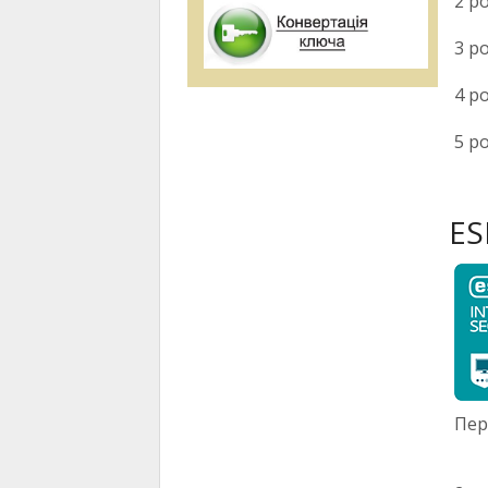
2 ро
3 ро
4 ро
5 р
ES
Пер