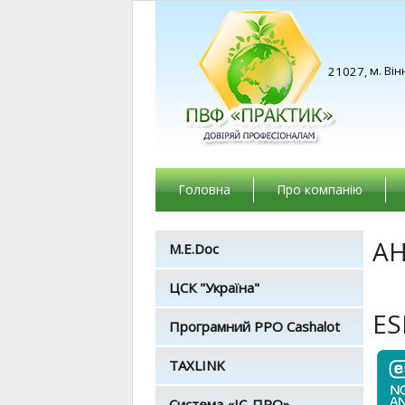
м. Він
21027,
Головна
Про компанію
АН
M.E.Doc
ЦСК "Україна"
ES
Програмний РРО Cashalot
TAXLINK
Система «ІС-ПРО»