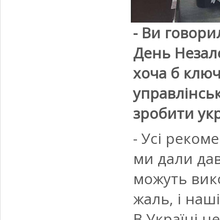
- Ви говори
День Незал
хоча б клю
управлінськ
зробити укр
- Усі реком
ми дали давн
можуть вик
жаль, і наш
В Україні н