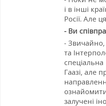
і в інші кр
Росії. Але ц
- Ви співпр
- Звичайно,
та Інтерпол
спеціальна 
Гаазі, але
направлення
ознайомитис
залучені ін