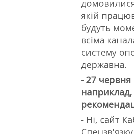
домовилися 
якій працюва
будуть мом
всіма кана
систему оп
державна.
- 27 червня
наприклад, 
рекомендац
- Ні, сайт К
Спецзв'язк