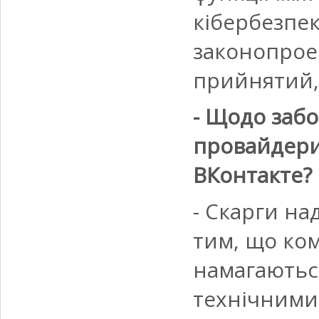
кібербезпек
законопроек
прийнятий,
- Щодо забо
провайдери
ВКонтакте? 
- Скарги на
тим, що ком
намагаютьс
технічними