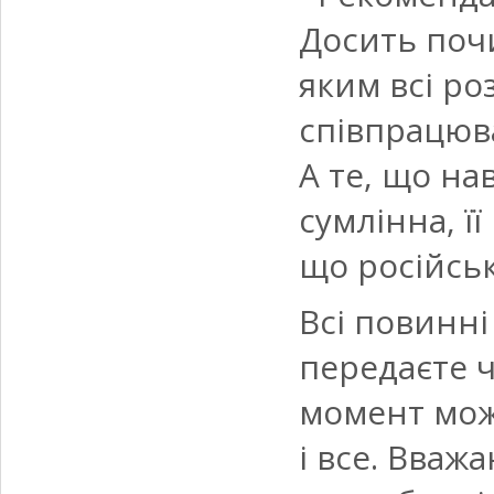
Досить почи
яким всі ро
співпрацюв
А те, що на
сумлінна, її
що російськ
Всі повинні
передаєте ч
момент мож
і все. Вваж