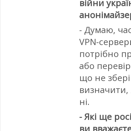
війни укра
анонімайзе
- Думаю, ча
VPN-сервери
потрібно п
або перевір
що не збер
визначити, 
ні.
- Які ще ро
ви вважаєт