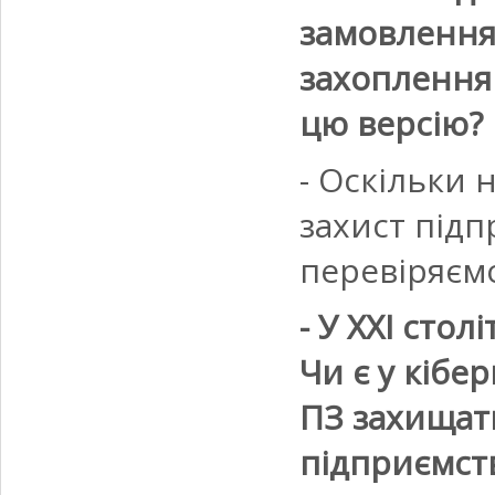
замовлення
захоплення 
цю версію?
- Оскільки 
захист підп
перевіряємо 
- У XXI стол
Чи є у кібе
ПЗ захищати
підприємст