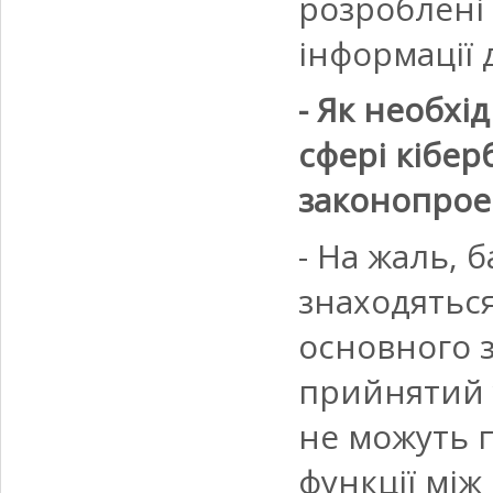
розроблені 
інформації 
- Як необхі
сфері кібер
законопроек
- На жаль, 
знаходяться
основного з
прийнятий у
не можуть 
функції між