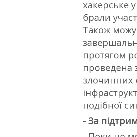
хакерське у
брали участ
Також можу
завершальн
протягом ро
проведена з
злочинних о
інфраструкт
подібної си
- За підтри
- Поки не м