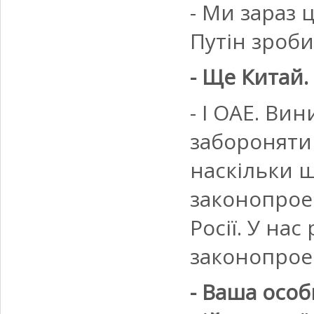
- Ми зараз 
Путін зроби
- Ще Китай.
- І ОАЕ. Ви
забороняти в
наскільки 
законопрое
Росії. У на
законопрое
- Ваша особ