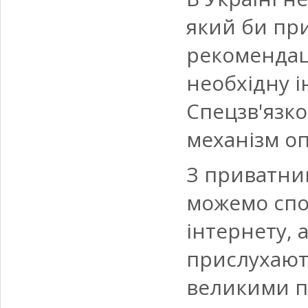
який би пр
рекомендац
необхідну і
Спецзв'язк
механізм о
З приватни
можемо спов
інтернету, 
прислухають
великими п