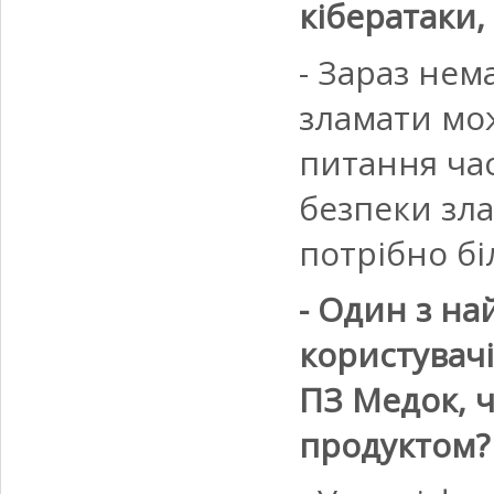
кібератаки,
- Зараз нем
зламати мож
питання час
безпеки зла
потрібно бі
- Один з на
користувачі
ПЗ Медок, 
продуктом?