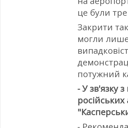
на аеропорт
це були тре
Закрити та
могли лише 
випадковіст
демонстраці
потужний к
- У зв'язку
російських 
"Касперськ
- Рекомендац