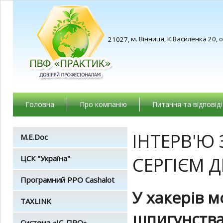
м. Вінниця, К.Василенка 20, 
21027,
Головна
Про компанію
Питання та відповіді
ІНТЕРВ'Ю
M.E.Doc
СЕРГІЄМ
ЦСК "Україна"
Програмний РРО Cashalot
У хакерів 
TAXLINK
шпигунства 
Система «ІС-ПРО»