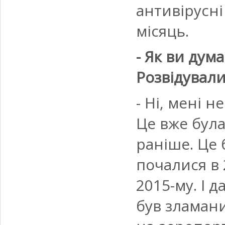
антивірусні
місяць.
- Як ви дум
Розвідували
- Ні, мені н
Це вже була
раніше. Це 
почалися в 
2015-му. І 
був зламани