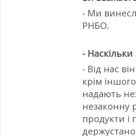
- Ми винесл
РНБО.
- Наскільки
- Від нас ві
крім іншого
надають не
незаконну р
продукти і 
держустанов