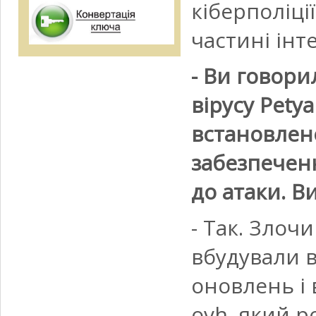
кіберполіці
частині інт
- Ви говор
вірусу Pety
встановлено
забезпеченн
до атаки. В
- Так. Злоч
вбудували 
оновлень і
ovh, який р