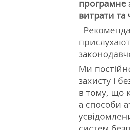
програмне з
витрати та 
- Рекомендац
прислухають
законодавчо
Ми постійн
захисту і б
в тому, що 
а способи 
усвідомлени
систем безп