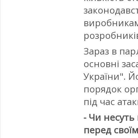
законодавс
виробниками
розробникі
Зараз в па
основні зас
України". Й
порядок орг
під час атак
- Чи несуть
перед свої