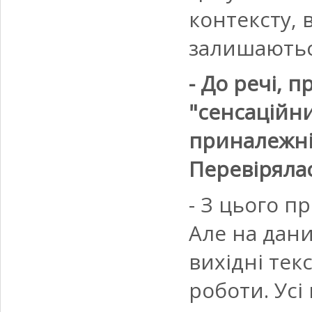
контексту, в
залишаються
- До речі, п
"сенсаційни
приналежні
Перевірялас
- З цього п
Але на дани
вихідні текс
роботи. Усі