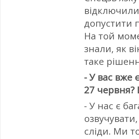
відключили
допустити п
На той моме
знали, як в
таке рішенн
- У вас вже 
27 червня? 
- У нас є ба
озвучувати,
сліди. Ми 