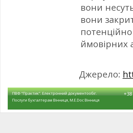
вони несуть
вони закрит
потенційно
ймовірних а
Джерело:
ht
ПВФ “Практик”. Електронний документообіг.
+38 
Послуги бухгалтерам Вінниця, M.E.Doc Вінниця