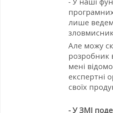
- У наші фун
програмних 
лише ведем
зловмисникі
Але можу ск
розробник 
мені відомо
експертні о
своїх продук
- У ЗМІ под