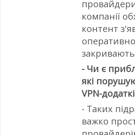
провайдери
компанії об
контент з'я
оперативно
закривають 
- Чи є приб
які порушу
VPN-додаткі
- Таких під
важко прост
провайдерів