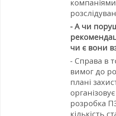
компаніями,
розслідуван
- А чи пору
рекомендаці
чи є вони вз
- Справа в 
вимог до р
плані захис
організовує
розробка П
кількість с