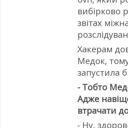
вибірково р
звітах міжн
розслідуван
Хакерам до
Медок, том
запустила б
- Тобто Мед
Адже навіщо
втрачати дов
- Ну, здоро