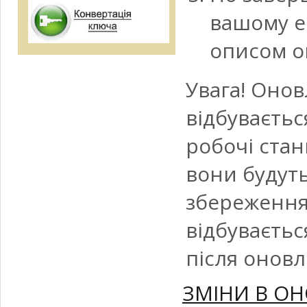
вашому е
описом о
Увага! Оно
відбуваєтьс
робочі стан
вони будуть
збереження
відбуваєтьс
після оновл
ЗМІНИ В ОН