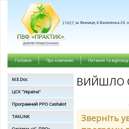
м. Вінниця, К.Василенка 20, 
21027,
Головна
Про компанію
Питання та відповіді
ВИЙШЛО О
M.E.Doc
ЦСК "Україна"
Програмний РРО Cashalot
Зверніть у
TAXLINK
Система «ІС-ПРО»