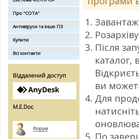
програми 
Про "СОТА"
Завантажт
Антивіруси та інше ПЗ
Розархіву
Купити
Після за
Всі контакти
каталог, 
Відкриєть
Віддалений доступ
ви может
Для прод
M.E.Doc
натисніть
оновлюва
По завер