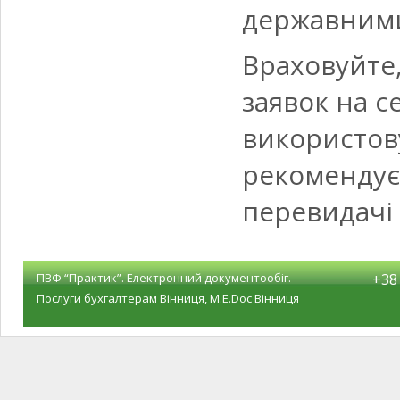
державними
Враховуйте,
заявок на с
використову
рекомендує
перевидачі 
ПВФ “Практик”. Електронний документообіг.
+38 
Послуги бухгалтерам Вінниця, M.E.Doc Вінниця