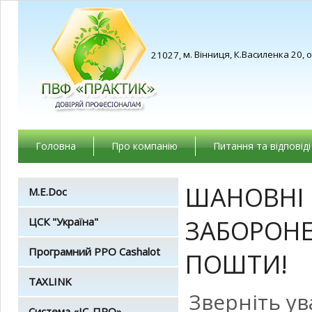
м. Вінниця, К.Василенка 20, 
21027,
Головна
Про компанію
Питання та відповіді
ШАНОВНІ 
M.E.Doc
ЗАБОРОНЕ
ЦСК "Україна"
Програмний РРО Cashalot
ПОШТИ!
TAXLINK
Зверніть ув
Система «ІС-ПРО»