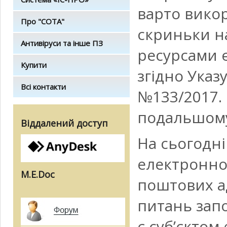
варто вико
Про "СОТА"
скриньки н
Антивіруси та інше ПЗ
ресурсами є
Купити
згідно Указ
Всі контакти
№133/2017.
подальшому
Віддалений доступ
На сьогодн
електронної
M.E.Doc
поштових а
питань запо
є суб’єктом