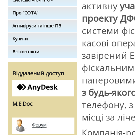
активну
уча
Про "СОТА"
проекту ДФС
Антивіруси та інше ПЗ
системи фіс
Купити
касові опер
Всі контакти
завірений 
фіскальним
Віддалений доступ
паперовими
з будь-яког
телефону, з
M.E.Doc
місці за ліч
Компанія-р