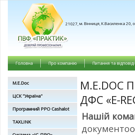
м. Вінниця, К.Василенка 20, 
21027,
Головна
Про компанію
Питання та відповіді
M.E.DOC 
M.E.Doc
ДФС «E-RE
ЦСК "Україна"
Програмний РРО Cashalot
Нашій кома
TAXLINK
документооб
Система «ІС-ПРО»