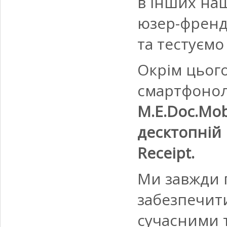
в інших на
юзер-френдл
та тестуємо 
Окрім цього
смартфоно
M.E.Doc.Mob
десктопній 
Receipt.
Ми завжди 
забезпечит
сучасними 