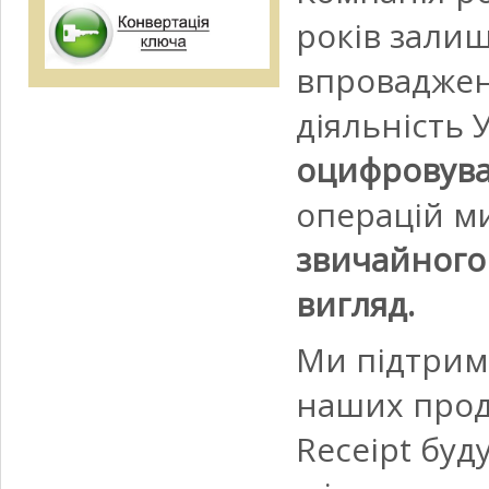
років зали
впровадженн
діяльність 
оцифровув
операцій м
звичайного
вигляд.
Ми підтрима
наших проду
Receipt буд