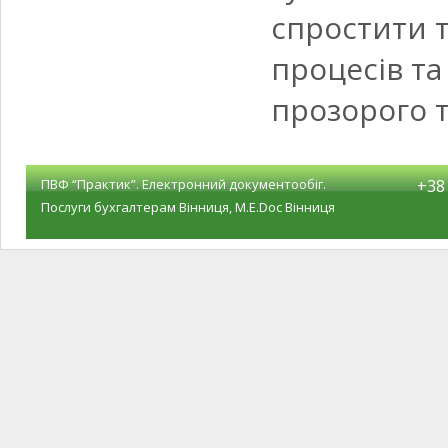
спростити т
процесів та
прозорого т
ПВФ “Практик”. Електронний документообіг.
+38 
Послуги бухгалтерам Вінниця, M.E.Doc Вінниця