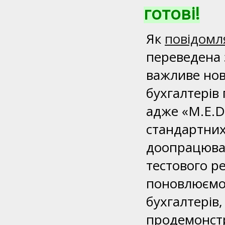
готові!
Як
повідомл
переведена 
важливе но
бухгалтерів 
адже «M.E.D
стандартних
доопрацюван
тестового р
поновлюємо 
бухгалтерів
продемонстр