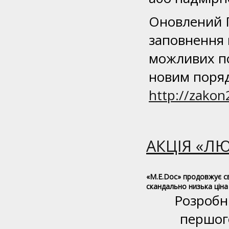
Оновлений П
заповнення 
можливих п
новим поряд
http://zakon
АКЦІЯ «ЛЮ
«M.E.Doc» продовжує св
скандально низька ціна
Розробн
першого