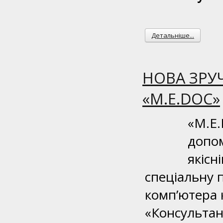
Детальніше...
НОВА ЗРУ
«M.E.DOC»
«M.E.
допом
якісн
спеціальну 
комп’ютера 
«Консультан