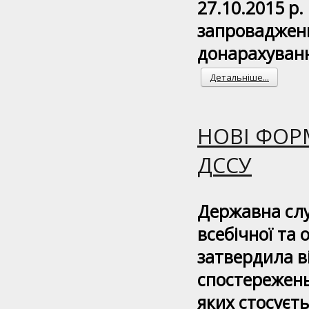
27.10.2015 р.
запровадженн
донарахуван
Детальніше...
НОВІ ФОР
ДССУ
Державна слу
всебічної та 
затвердила в
спостережень 
яких стосуєть