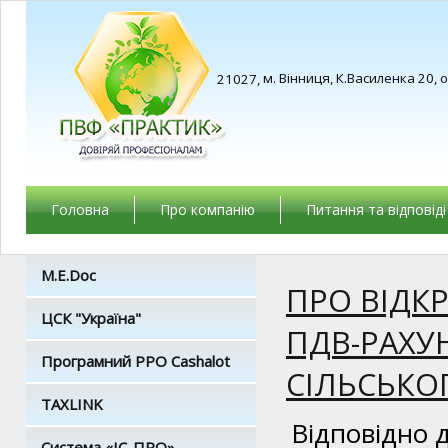
м. Вінниця, К.Василенка 20, 
21027,
Головна
Про компанію
Питання та відповіді
M.E.Doc
ПРО ВІДК
ЦСК "Україна"
ПДВ-РАХУ
Програмний РРО Cashalot
СІЛЬСЬКО
TAXLINK
Відповідно 
Система «ІС-ПРО»