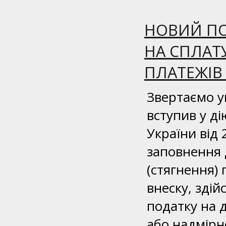
НОВИЙ ПО
НА СПЛАТУ
ПЛАТЕЖІВ 
Звертаємо ув
вступив у ді
України від
заповнення 
(стягнення) 
внеску, зді
податку на 
або надмірн