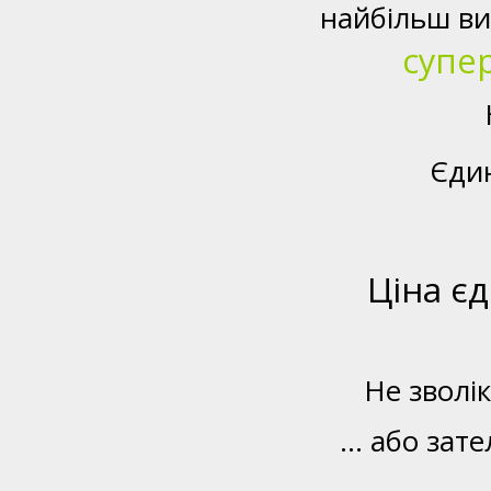
найбільш ви
супер
Єди
Ціна є
Не зволі
... або за