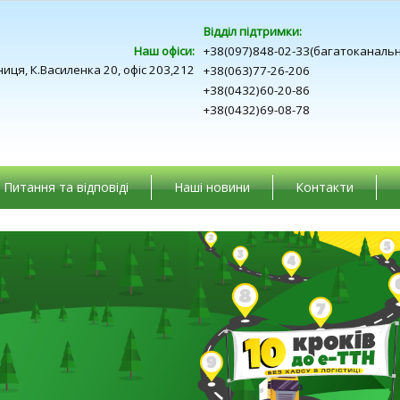
Відділ підтримки:
Наш офіси:
+38(097)848-02-33(багатоканаль
ниця, К.Василенка 20, офіс 203,212
+38(063)77-26-206
+38(0432)60-20-86
+38(0432)69-08-78
Питання та відповіді
Наші новини
Контакти