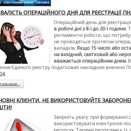
ВАЛІСТЬ ОПЕРАЦІЙНОГО ДНЯ ДЛЯ РЕЄСТРАЦІЇ ПН
Операційний день для реєстраці
в робочі дні з 8-ї до 20-ї години
. 
регламентні роботи, що потребу
не проводяться протягом операц
випадків.
Якщо 15 число або ост
на вихідний, святковий або неро
вважається операційним днем.
В
ення Єдиного реєстру податкових накладних внесено 
04
.
тальніше...
ОВНІ КЛІЄНТИ, НЕ ВИКОРИСТОВУЙТЕ ЗАБОРОНЕ
ШТИ!
Зверніть увагу: при формуванні 
використовувати електронні по
ресурсах. Такими ресурсами є ті