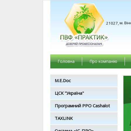
м. Він
21027,
Головна
Про компанію
M.E.Doc
ЦСК "Україна"
Програмний РРО Cashalot
TAXLINK
Система «ІС-ПРО»