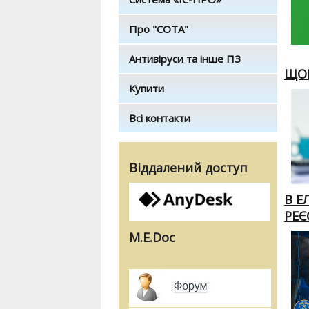
Про "СОТА"
Антивіруси та інше ПЗ
ЩОР
Купити
Всі контакти
Віддалений доступ
В Е
РЕЄ
M.E.Doc