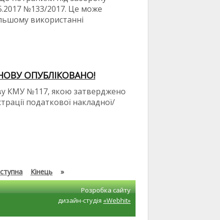
05.2017 №133/2017. Це може
альшому використанні
АНОВУ ОПУБЛІКОВАНО!
ову КМУ №117, якою затверджено
трації податкової накладної/
ступна
Кінець
»
Розробка сайту
дизайн-студія
«Webhit»