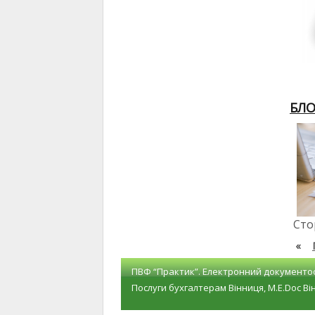
БЛО
Стор
«
ПВФ “Практик”. Електронний документоо
Послуги бухгалтерам Вінниця, M.