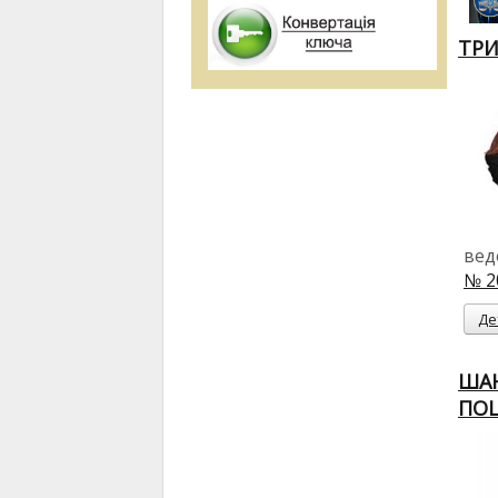
ТРИ
вед
№ 2
Де
ШАН
ПО