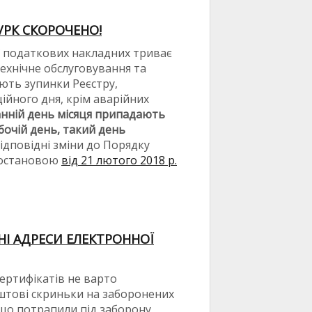
/РК СКОРОЧЕНО!
ї податкових накладних триває
Технічне обслуговування та
ють зупинки Реєстру,
ійного дня, крім аварійних
анній день місяця припадають
бочій день, такий день
ідповідні зміни до Порядку
Постановою
від 21 лютого 2018 р.
НІ АДРЕСИ ЕЛЕКТРОННОЇ
сертифікатів не варто
штові скриньки на заборонених
, що потрапили під заборону