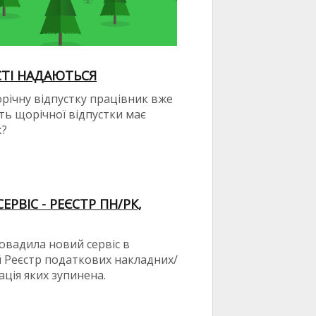
СТІ НАДАЮТЬСЯ
орічну відпустку працівник вже
сть щорічної відпустки має
к?
РВІС - РЕЄСТР ПН/РК,
овадила новий сервіс в
й Реєстр податкових накладних/
ація яких зупинена.