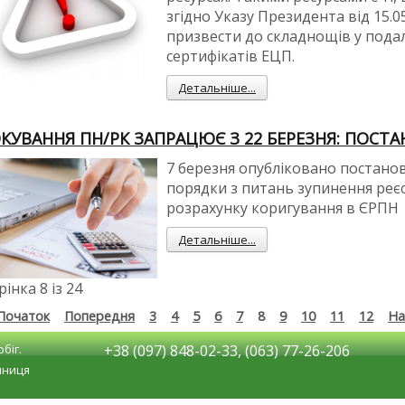
згідно Указу Президента від 15.
призвести до складнощів у под
сертифікатів ЕЦП.
Детальніше...
КУВАННЯ ПН/РК ЗАПРАЦЮЄ З 22 БЕРЕЗНЯ: ПОСТ
7 березня опубліковано постан
порядки з питань зупинення реєс
розрахунку коригування в ЄРПН
Детальніше...
інка 8 із 24
Початок
Попередня
3
4
5
6
7
8
9
10
11
12
На
біг.
+38 (097) 848-02-33, (063) 77-26-206
E.Doc Вінниця